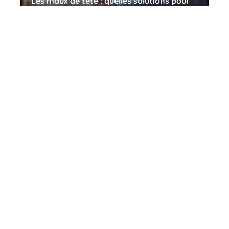
Les maux de tête : quelles solutions pour
calmer les douleurs ?
11 mars 2026
L’importance du nez
11 mars 2026
Contact
Mentions Légales
Sitemap
© 2025 | pharmactuelle.fr