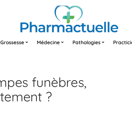
Grossesse
Médecine
Pathologies
Practic
mpes funèbres,
ctement ?