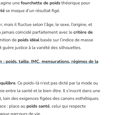
imagine une
fourchette de poids
théorique pour
nté
se moque d’un résultat figé.
, mais il fluctue selon l’âge, le sexe, l’origine, et
 jamais coïncidé parfaitement avec le
critère de
nition de
poids idéal
basée sur l’indice de masse
t guère justice à la variété des silhouettes.
 : poids, taille, IMC, mensurations, régimes de la
quilibre
. Ce poids-là n’est pas dicté par la mode ou
 entre la santé et le bien-être. Il s’inscrit dans une
t, loin des exigences figées des canons esthétiques.
ace : place au
poids santé
, celui qui respecte
haque parcours de vie.