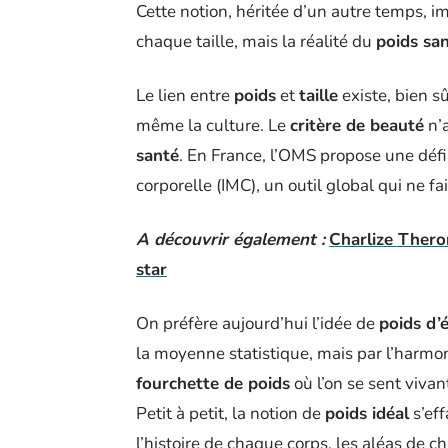
Cette notion, héritée d’un autre temps, 
chaque taille, mais la réalité du
poids sa
Le lien entre
poids
et
taille
existe, bien sûr
même la culture. Le
critère de beauté
n’a
santé
. En France, l’OMS propose une défi
corporelle (IMC), un outil global qui ne fai
A découvrir également :
Charlize Theron
star
On préfère aujourd’hui l’idée de
poids d’é
la moyenne statistique, mais par l’harmonie
fourchette de poids
où l’on se sent vivan
Petit à petit, la notion de
poids idéal
s’eff
l’histoire de chaque corps, les aléas de c