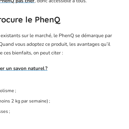
PhenQ pas cher
, donc accessible à tous.
rocure le PhenQ
 existants sur le marché, le PhenQ se démarque par
. Quand vous adoptez ce produit, les avantages qu’il
es bienfaits, on peut citer :
ser un savon naturel ?
olisme ;
moins 2 kg par semaine) ;
ses ;