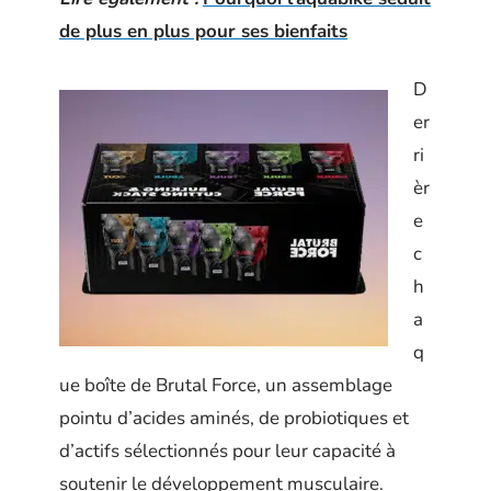
de plus en plus pour ses bienfaits
D
er
ri
èr
e
c
h
a
q
ue boîte de Brutal Force, un assemblage
pointu d’acides aminés, de probiotiques et
d’actifs sélectionnés pour leur capacité à
soutenir le développement musculaire.